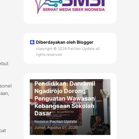
Diberdayakan oleh Blogger
copyright © 2026 Pacitan Update all
rights reserved
ebut
DAERAH
Sinergi TNI dan Dunia
Pendidikan: Danramil
rsonel
Ngadirojo Dorong
aan,
Penguatan Wawasan
Kebangsaan Sekolah
Dasar
n
Redaksi
Pacitan Update
Jumat, Agustus 07, 2026
pat