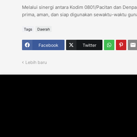
Melalui sinergi antara Kodim 0801/Pacitan dan Denpa
prima, aman, dan siap digunakan sewaktu-waktu guna
Tags
Daerah
Facebook
Twitter
Lebih baru