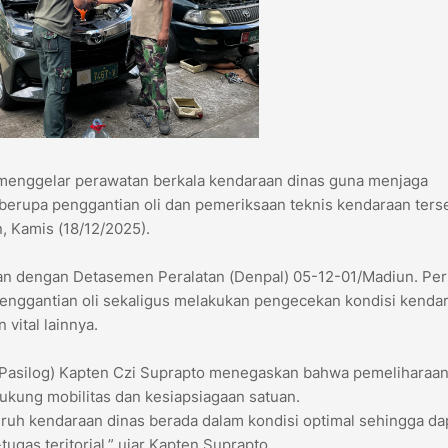
menggelar perawatan berkala kendaraan dinas guna menjaga
 berupa penggantian oli dan pemeriksaan teknis kendaraan ters
, Kamis (18/12/2025).
tan dengan Detasemen Peralatan (Denpal) 05-12-01/Madiun. Pe
nggantian oli sekaligus melakukan pengecekan kondisi kendar
 vital lainnya.
 (Pasilog) Kapten Czi Suprapto menegaskan bahwa pemeliharaa
kung mobilitas dan kesiapsiagaan satuan.
uruh kendaraan dinas berada dalam kondisi optimal sehingga da
as teritorial,” ujar Kapten Suprapto.