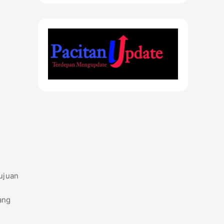
tujuan
ang